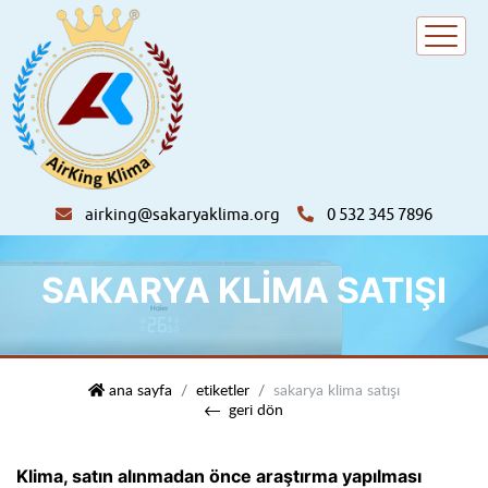
airking@sakaryaklima.org
0 532 345 7896
SAKARYA KLIMA SATIŞI
airking klima
ana sayfa
etiketler
sakarya klima satışı
geri dön
Klima, satın alınmadan önce araştırma yapılması