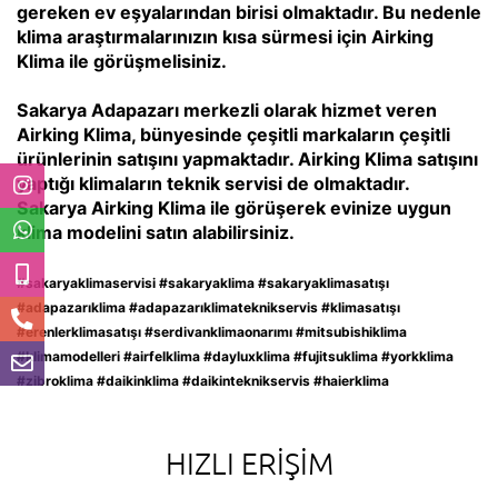
gereken ev eşyalarından birisi olmaktadır. Bu nedenle
klima araştırmalarınızın kısa sürmesi için Airking
Klima ile görüşmelisiniz.
Sakarya Adapazarı merkezli olarak hizmet veren
Airking Klima, bünyesinde çeşitli markaların çeşitli
ürünlerinin satışını yapmaktadır. Airking Klima satışını
yaptığı klimaların teknik servisi de olmaktadır.
Sakarya Airking Klima ile görüşerek evinize uygun
klima modelini satın alabilirsiniz.
#sakaryaklimaservisi #sakaryaklima #sakaryaklimasatışı
#adapazarıklima #adapazarıklimateknikservis #klimasatışı
#erenlerklimasatışı #serdivanklimaonarımı #mitsubishiklima
#klimamodelleri #airfelklima #dayluxklima #fujitsuklima #yorkklima
#zibroklima #daikinklima #daikinteknikservis #haierklima
HIZLI ERIŞIM